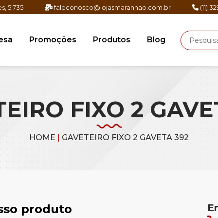
s, 5.735
faleconosco@lojasmaranhao.com.br
(11) 3
esa
Promoções
Produtos
Blog
EIRO FIXO 2 GAVE
HOME
|
GAVETEIRO FIXO 2 GAVETA 392
osso produto
E