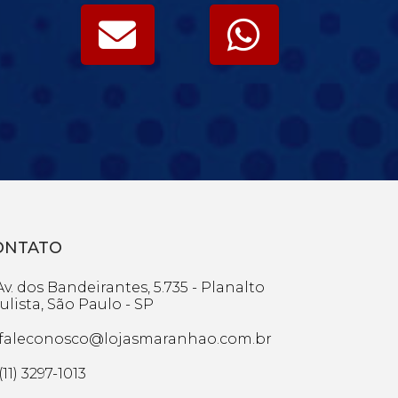
ONTATO
v. dos Bandeirantes, 5.735 - Planalto
ulista, São Paulo - SP
faleconosco@lojasmaranhao.com.br
(11) 3297-1013