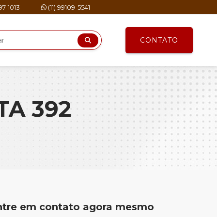
297-1013
(11) 99109-5541
CONTATO
TA 392
ntre em contato agora mesmo