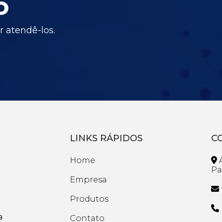
o
 atendê-los.
LINKS RÁPIDOS
C
Home
A
Pa
Empresa
Produtos
a
Contato