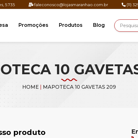
s, 5.735
faleconosco@lojasmaranhao.com.br
(11) 3
esa
Promoções
Produtos
Blog
OTECA 10 GAVETAS
HOME
|
MAPOTECA 10 GAVETAS 209
osso produto
E