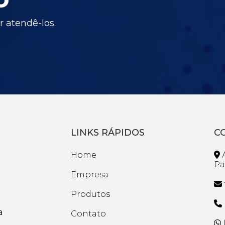
 atendê-los.
LINKS RÁPIDOS
C
Home
A
Pa
Empresa
Produtos
a
Contato
(