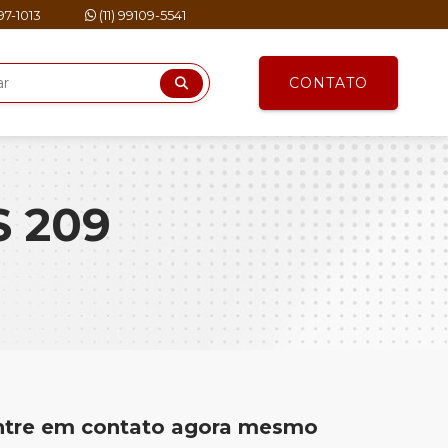
297-1013
(11) 99109-5541
CONTATO
 209
ntre em contato agora mesmo