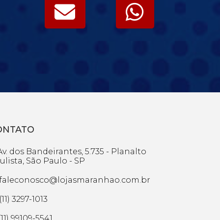
ONTATO
v. dos Bandeirantes, 5.735 - Planalto
ulista, São Paulo - SP
faleconosco@lojasmaranhao.com.br
(11) 3297-1013
11) 99109-5541