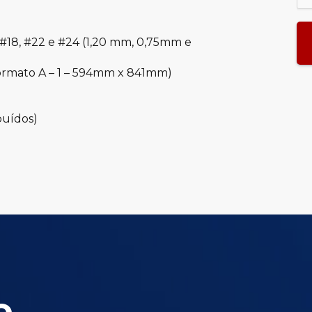
18, #22 e #24 (1,20 mm, 0,75mm e
ormato A – 1 – 594mm x 841mm)
buídos)
o