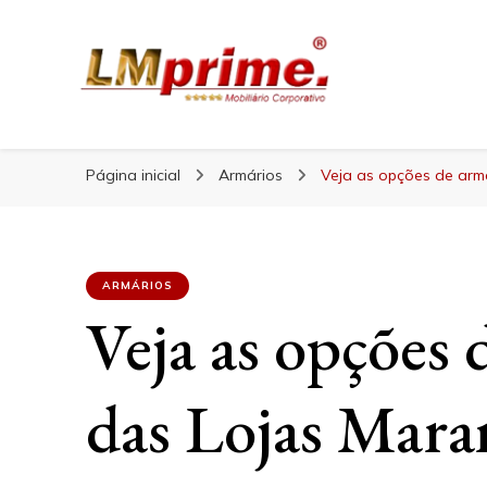
Blog Lojas Maranhão
Blog Lojas Maran
Página inicial
Armários
Veja as opções de arm
ARMÁRIOS
Veja as opções 
das Lojas Mar