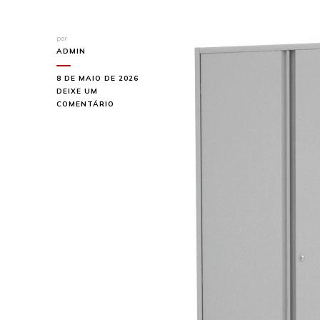
por
ADMIN
8 DE MAIO DE 2026
DEIXE UM
EM
COMENTÁRIO
VEJA
AS
OPÇÕES
DE
ARMÁRIO
DE
AÇO
DAS
LOJAS
MARANHÃO