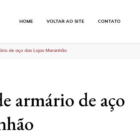
HOME
VOLTAR AO SITE
CONTATO
hão
ário de aço das Lojas Maranhão
de armário de aço
anhão