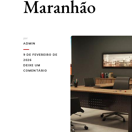
Maranhão
por
ADMIN
9 DE FEVEREIRO DE
2026
DEIXE UM
EM
COMENTÁRIO
CONHEÇA
OS
MODELOS
DE
MESA
PARA
ESCRITÓRIO
DA
LOJAS
MARANHÃO