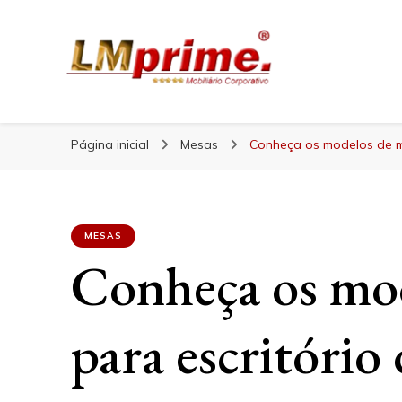
Blog Lojas Maranhão
Blog Lojas Maran
Página inicial
Mesas
Conheça os modelos de m
MESAS
Conheça os mo
para escritório