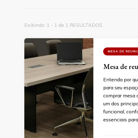
Exibindo: 1 - 1 de 1 RESULTADOS
MESA DE REUNI
Mesa de reu
Entenda por qu
para seu espaço
comprar mesa de
um dos principa
funcional, conf
essenciais para