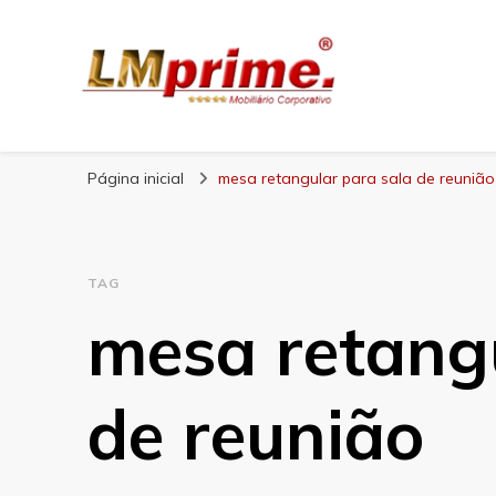
Blog Lojas Maran
Página inicial
mesa retangular para sala de reunião
TAG
mesa retangu
de reunião