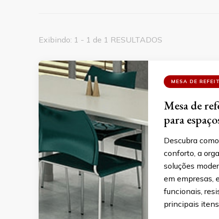
Exibindo: 1 - 1 de 1 RESULTADOS
MESA DE REFEI
Mesa de ref
para espaços
Descubra como 
conforto, a or
soluções modern
em empresas, es
funcionais, res
principais itens